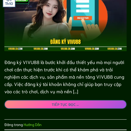
Th10
Đăng ký VIVU88 là bước khởi đầu thiết yếu mà mọi người
chơi cần thực hiện trước khi có thể khám phá và trải
nghiệm các dịch vụ, sản phẩm mà nền tảng VIVU88 cung
cấp. Việc đăng ký tài khoản không chỉ giúp bạn truy cập
vào các trò chơi, dịch vụ mà nền […]
TIẾP TỤC ĐỌC
→
Đăng trong
Hướng Dẫn