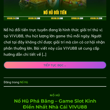
Nổ hũ đổi tiền trực tuyến đang là hình thức giải trí thú vị
tại VIVU88, thu hút lượng lớn game thủ mỗi ngày. Người
chơi tại đây không chỉ được giải trí mà còn có cơ hội nhận
phần thưởng lớn. Bài viết này của VIVU88 sẽ cung cấp
hướng dẫn chi tiết về […]
TIẾP TỤC ĐỌC
→
Đăng trong
Nổ Hũ
NỔ HŨ
Nổ Hũ Phá Băng – Game Slot Kinh
Điển Nhất Nhà Cái VIVU88