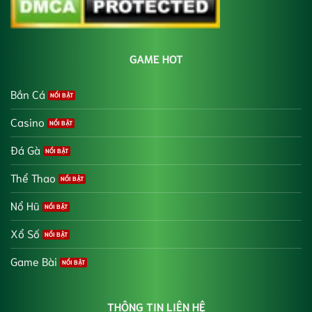
GAME HOT
Bắn Cá
Casino
Đá Gà
Thể Thao
Nổ Hũ
Xổ Số
Game Bài
THÔNG TIN LIÊN HỆ