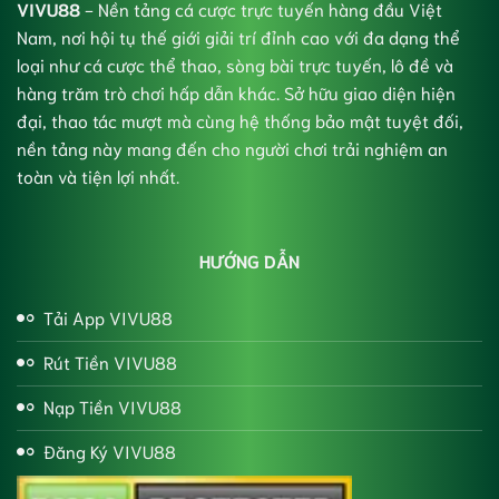
VIVU88
- Nền tảng cá cược trực tuyến hàng đầu Việt
Nam, nơi hội tụ thế giới giải trí đỉnh cao với đa dạng thể
loại như cá cược thể thao, sòng bài trực tuyến, lô đề và
hàng trăm trò chơi hấp dẫn khác. Sở hữu giao diện hiện
đại, thao tác mượt mà cùng hệ thống bảo mật tuyệt đối,
nền tảng này mang đến cho người chơi trải nghiệm an
toàn và tiện lợi nhất.
HƯỚNG DẪN
Tải App VIVU88
Rút Tiền VIVU88
Nạp Tiền VIVU88
Đăng Ký VIVU88