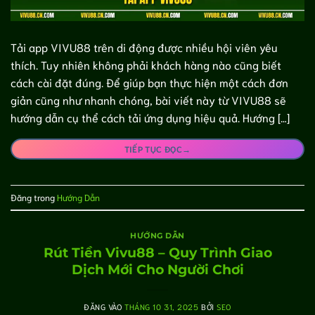
Tải app VIVU88 trên di động được nhiều hội viên yêu
thích. Tuy nhiên không phải khách hàng nào cũng biết
cách cài đặt đúng. Để giúp bạn thực hiện một cách đơn
giản cũng như nhanh chóng, bài viết này từ VIVU88 sẽ
hướng dẫn cụ thể cách tải ứng dụng hiệu quả. Hướng […]
TIẾP TỤC ĐỌC
→
Đăng trong
Hướng Dẫn
HƯỚNG DẪN
Rút Tiền Vivu88 – Quy Trình Giao
Dịch Mới Cho Người Chơi
ĐĂNG VÀO
THÁNG 10 31, 2025
BỞI
SEO