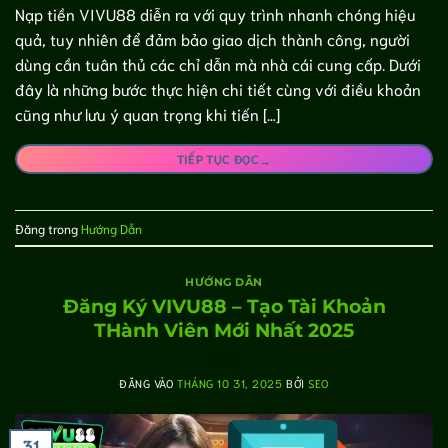
Nạp tiền VIVU88 diễn ra với quy trình nhanh chóng hiệu
quả, tuy nhiên để đảm bảo giao dịch thành công, người
dùng cần tuân thủ các chỉ dẫn mà nhà cái cung cấp. Dưới
đây là những bước thực hiện chi tiết cùng với điều khoản
cũng như lưu ý quan trọng khi tiến […]
TIẾP TỤC ĐỌC
→
Đăng trong
Hướng Dẫn
HƯỚNG DẪN
Đăng Ký VIVU88 – Tạo Tài Khoản
THành Viên Mới Nhất 2025
ĐĂNG VÀO
THÁNG 10 31, 2025
BỞI
SEO
31