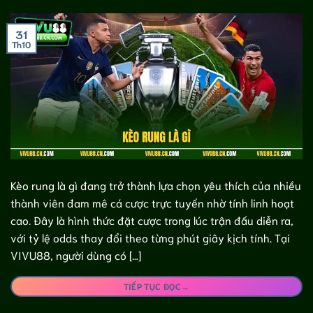
31
Th10
Kèo rung là gì đang trở thành lựa chọn yêu thích của nhiều
thành viên đam mê cá cược trực tuyến nhờ tính linh hoạt
cao. Đây là hình thức đặt cược trong lúc trận đấu diễn ra,
với tỷ lệ odds thay đổi theo từng phút giây kịch tính. Tại
VIVU88, người dùng có […]
TIẾP TỤC ĐỌC
→