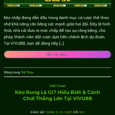
Kèo chấp đang dẫn đầu trong danh mục cá cược thể thao
nhờ khả năng cân bằng sức mạnh giữa hai đội. Đây là hình
thức nhà cái đưa ra mức chấp để tạo sự công bằng, cho
phép thành viên đặt cược dựa trên chênh lệch dự đoán.
Tại VIVU88, bạn dễ dàng tiếp […]
TIẾP TỤC ĐỌC
→
Đăng trong
Thể Thao
THỂ THAO
Kèo Rung Là Gì? Hiểu Biết & Cách
Chơi Thắng Lớn Tại VIVU88
ĐĂNG VÀO
THÁNG 10 31, 2025
BỞI
SEO