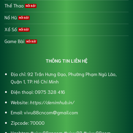
Thể Thao
Nổ Hũ
Xổ Số
Game Bài
THÔNG TIN LIÊN HỆ
Địa chỉ: 92 Trần Hưng Đạo, Phường Phạm Ngũ Lão,
Quận 1, TP. Hồ Chí Minh
Điện thoại: 0975 328 416
Website:
https://denimhub.in/
Email:
vivu88cncom@gmail.com
Zipcode: 70000
Hashtag: #vivu88cncom #vivu88 #vivu88com