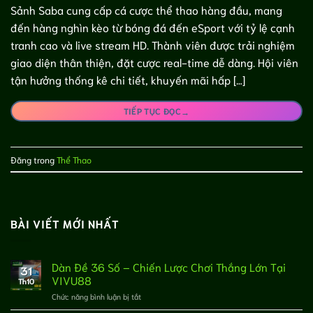
Sảnh Saba cung cấp cá cược thể thao hàng đầu, mang
đến hàng nghìn kèo từ bóng đá đến eSport với tỷ lệ cạnh
tranh cao và live stream HD. Thành viên được trải nghiệm
giao diện thân thiện, đặt cược real-time dễ dàng. Hội viên
tận hưởng thống kê chi tiết, khuyến mãi hấp […]
TIẾP TỤC ĐỌC
→
Đăng trong
Thể Thao
BÀI VIẾT MỚI NHẤT
Dàn Đề 36 Số – Chiến Lược Chơi Thắng Lớn Tại
31
VIVU88
Th10
Chức năng bình luận bị tắt
ở
Dàn