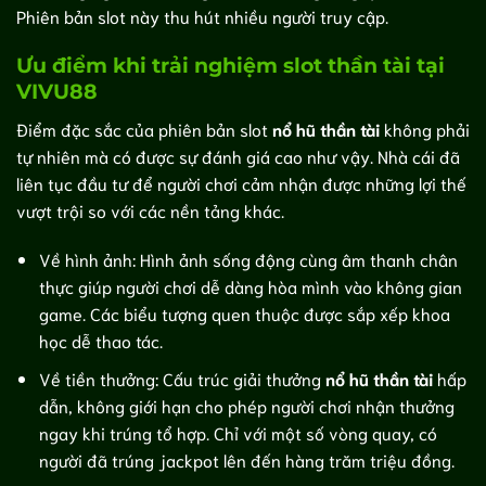
Phiên bản slot này thu hút nhiều người truy cập.
Ưu điểm khi trải nghiệm slot thần tài tại
VIVU88
Điểm đặc sắc của phiên bản slot
nổ hũ thần tài
không phải
tự nhiên mà có được sự đánh giá cao như vậy. Nhà cái đã
liên tục đầu tư để người chơi cảm nhận được những lợi thế
vượt trội so với các nền tảng khác.
Về hình ảnh: Hình ảnh sống động cùng âm thanh chân
thực giúp người chơi dễ dàng hòa mình vào không gian
game. Các biểu tượng quen thuộc được sắp xếp khoa
học dễ thao tác.
Về tiền thưởng: Cấu trúc giải thưởng
nổ hũ thần tài
hấp
dẫn, không giới hạn cho phép người chơi nhận thưởng
ngay khi trúng tổ hợp. Chỉ với một số vòng quay, có
người đã trúng jackpot lên đến hàng trăm triệu đồng.