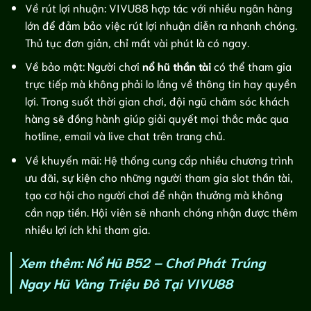
Về rút lợi nhuận: VIVU88 hợp tác với nhiều ngân hàng
lớn để đảm bảo việc rút lợi nhuận diễn ra nhanh chóng.
Thủ tục đơn giản, chỉ mất vài phút là có ngay.
Về bảo mật: Người chơi
nổ hũ thần tài
có thể tham gia
trực tiếp mà không phải lo lắng về thông tin hay quyền
lợi. Trong suốt thời gian chơi, đội ngũ chăm sóc khách
hàng sẽ đồng hành giúp giải quyết mọi thắc mắc qua
hotline, email và live chat trên trang chủ.
Về khuyến mãi: Hệ thống cung cấp nhiều chương trình
ưu đãi, sự kiện cho những người tham gia slot thần tài,
tạo cơ hội cho người chơi để nhận thưởng mà không
cần nạp tiền. Hội viên sẽ nhanh chóng nhận được thêm
nhiều lợi ích khi tham gia.
Xem thêm:
Nổ Hũ B52
– Chơi Phát Trúng
Ngay Hũ Vàng Triệu Đô Tại VIVU88