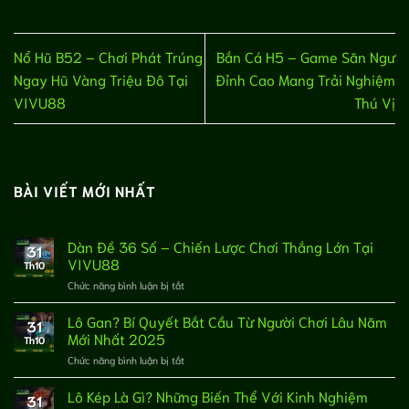
Nổ Hũ B52 – Chơi Phát Trúng
Bắn Cá H5 – Game Săn Ngư
Ngay Hũ Vàng Triệu Đô Tại
Đỉnh Cao Mang Trải Nghiệm
VIVU88
Thú Vị
BÀI VIẾT MỚI NHẤT
Dàn Đề 36 Số – Chiến Lược Chơi Thắng Lớn Tại
31
VIVU88
Th10
Chức năng bình luận bị tắt
ở
Dàn
Đề
Lô Gan? Bí Quyết Bắt Cầu Từ Người Chơi Lâu Năm
31
36
Mới Nhất 2025
Th10
Số
Chức năng bình luận bị tắt
ở
–
Lô
Chiến
Gan?
Lô Kép Là Gì? Những Biến Thể Với Kinh Nghiệm
Lược
31
Bí