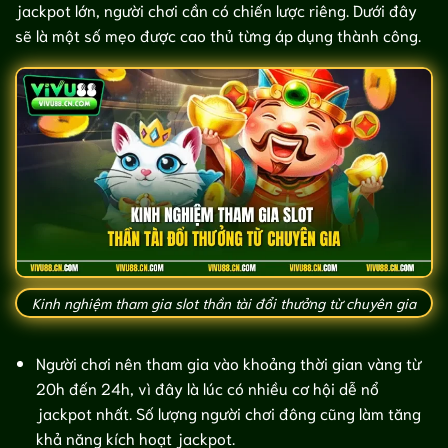
jackpot lớn, người chơi cần có chiến lược riêng. Dưới đây
sẽ là một số mẹo được cao thủ từng áp dụng thành công.
Kinh nghiệm tham gia slot thần tài đổi thưởng từ chuyên gia
Người chơi nên tham gia vào khoảng thời gian vàng từ
20h đến 24h, vì đây là lúc có nhiều cơ hội dễ nổ
jackpot nhất. Số lượng người chơi đông cũng làm tăng
khả năng kích hoạt jackpot.