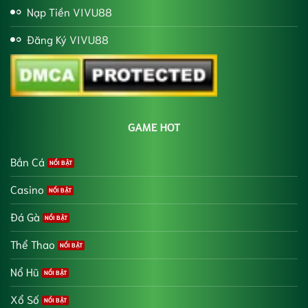
Nạp Tiền VIVU88
Đăng Ký VIVU88
GAME HOT
Bắn Cá
Casino
Đá Gà
Thể Thao
Nổ Hũ
Xổ Số