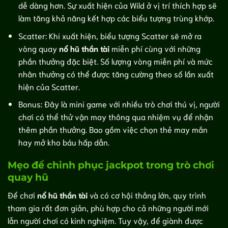
dễ dàng hơn. Sự xuất hiện của Wild ở vị trí thích hợp sẽ
làm tăng khả năng kết hợp các biểu tượng trùng khớp.
Scatter: Khi xuất hiện, biểu tượng Scatter sẽ mở ra
vòng quay
nổ hũ thần tài
miễn phí cùng với những
phần thưởng đặc biệt. Số lượng vòng miễn phí và mức
nhân thưởng có thể được tăng cường theo số lần xuất
hiện của Scatter.
Bonus: Đây là mini game với nhiều trò chơi thú vị, người
chơi có thể thử vận may thông qua nhiệm vụ để nhận
thêm phần thưởng. Bao gồm việc chọn thẻ may mắn
hay mở kho báu hấp dẫn.
Mẹo để chinh phục jackpot trong trò chơi
quay hũ
Để chơi
nổ hũ thần tài
và có cơ hội thắng lớn, quy trình
tham gia rất đơn giản, phù hợp cho cả những người mới
lẫn người chơi có kinh nghiệm. Tuy vậy, để giành được