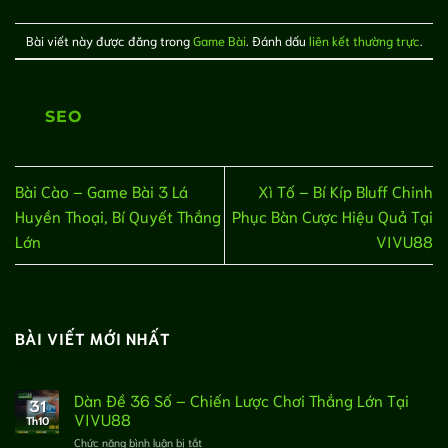
Bài viết này được đăng trong
Game Bài
. Đánh dấu
liên kết thường trực
.
SEO
Bài Cào – Game Bài 3 Lá
Xì Tố – Bí Kíp Bluff Chinh
Huyền Thoại, Bí Quyết Thắng
Phục Bàn Cược Hiệu Quả Tại
Lớn
VIVU88
BÀI VIẾT MỚI NHẤT
Dàn Đề 36 Số – Chiến Lược Chơi Thắng Lớn Tại
31
VIVU88
Th10
Chức năng bình luận bị tắt
ở