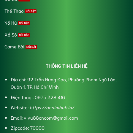
Thể Thao
Nổ Hũ
Xổ Số
Game Bài
THÔNG TIN LIÊN HỆ
Địa chỉ: 92 Trần Hưng Đạo, Phường Phạm Ngũ Lão,
Quận 1, TP. Hồ Chí Minh
Điện thoại: 0975 328 416
Website:
https://denimhub.in/
Email:
vivu88cncom@gmail.com
Zipcode: 70000