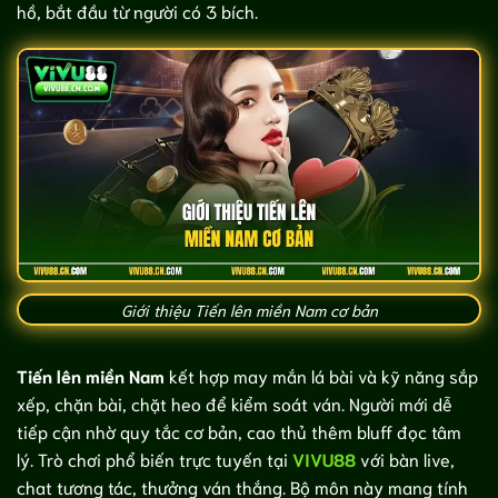
hồ, bắt đầu từ người có 3 bích.
Giới thiệu Tiến lên miền Nam cơ bản
Tiến lên miền Nam
kết hợp may mắn lá bài và kỹ năng sắp
xếp, chặn bài, chặt heo để kiểm soát ván. Người mới dễ
tiếp cận nhờ quy tắc cơ bản, cao thủ thêm bluff đọc tâm
lý. Trò chơi phổ biến trực tuyến tại
VIVU88
với bàn live,
chat tương tác, thưởng ván thắng. Bộ môn này mang tính