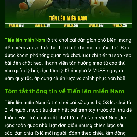
Tiến lên miền Nam
là trò chơi bài dân gian phổ biến, mang
đến niềm vui và thử thách trí tuệ cho mọi người chơi. Bạn
được khám phá tổng quan trò chơi, luật chi tiết từ sắp xếp
bài đến chặt heo. Thành viên tận hưởng mẹo từ cao thủ
như quản lý bài, đọc tâm lý. Khám phá VIVU88 ngay để
nắm quy tắc, áp dụng chiến lược và chinh phục ván bài!
Tóm tắt thông tin về Tiến lên miền Nam
Tiến lên miền Nam
là trò chơi bài sử dụng bộ 52 lá, chơi từ
2-4 người, mục tiêu đánh hết bài trên tay trước đối thủ để
thắng ván. Trò chơi xuất phát từ miền Nam Việt Nam, lan
rộng toàn quốc nhờ luật đơn giản nhưng chiến lược sâu
sắc. Bạn chia 13 lá mỗi người, đánh theo chiều kim đồng