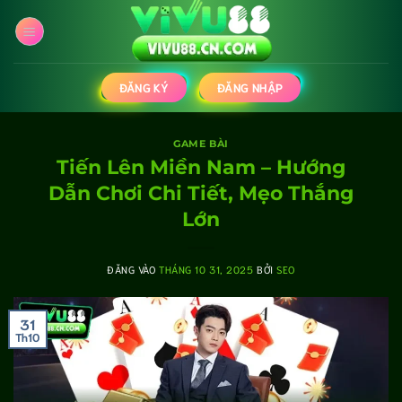
Bỏ
qua
nội
dung
ĐĂNG KÝ
ĐĂNG NHẬP
GAME BÀI
Tiến Lên Miền Nam – Hướng
Dẫn Chơi Chi Tiết, Mẹo Thắng
Lớn
ĐĂNG VÀO
THÁNG 10 31, 2025
BỞI
SEO
31
Th10